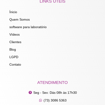
LINKS ÚTEIS
b
a
e
u
o
g
d
b
o
r
i
e
Ínicio
k
a
n
m
Quem Somos
software para laboratório
Vídeos
Clientes
Blog
LGPD
Contato
ATENDIMENTO
Seg - Sex: Dás 08h às 17h30
(73) 3086 5363