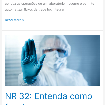
conduz as operações de um laboratório moderno e permite
automatizar fluxos de trabalho, integrar
Read More »
NR
32:
Entenda
como
funciona
NR 32: Entenda como