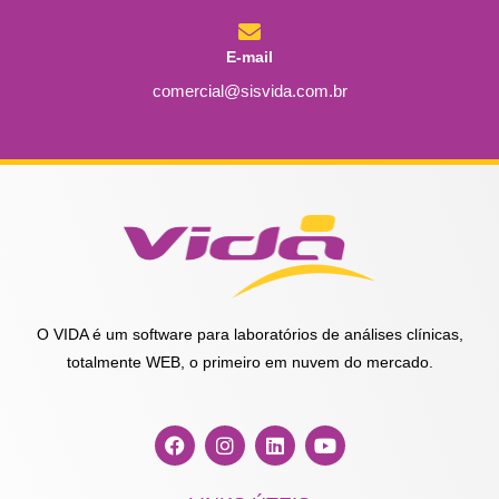
E-mail
comercial@sisvida.com.br
O VIDA é um software para laboratórios de análises clínicas,
totalmente WEB, o primeiro em nuvem do mercado.
F
I
L
Y
a
n
i
o
c
s
n
u
e
t
k
t