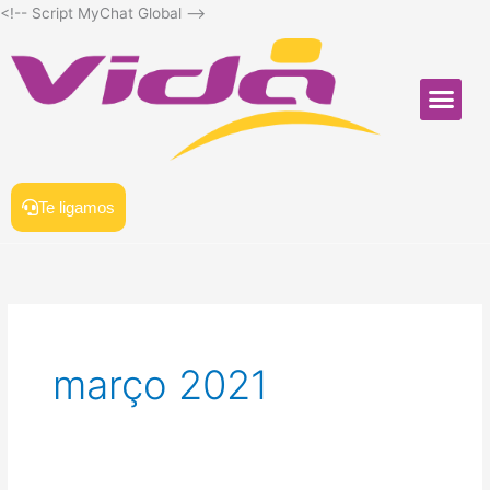
Ir
<!-- Script MyChat Global
-->
para
o
conteúdo
Me
SOFTWARE PARA LA
Te ligamos
março 2021