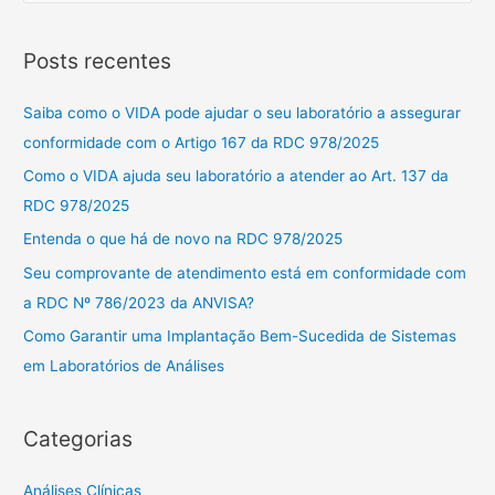
e
s
Posts recentes
q
u
Saiba como o VIDA pode ajudar o seu laboratório a assegurar
i
conformidade com o Artigo 167 da RDC 978/2025
s
Como o VIDA ajuda seu laboratório a atender ao Art. 137 da
a
RDC 978/2025
r
Entenda o que há de novo na RDC 978/2025
p
Seu comprovante de atendimento está em conformidade com
o
a RDC Nº 786/2023 da ANVISA?
r
Como Garantir uma Implantação Bem-Sucedida de Sistemas
:
em Laboratórios de Análises
Categorias
Análises Clínicas