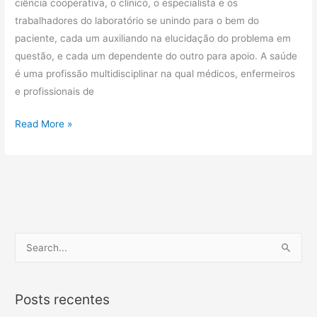
ciência cooperativa, o clínico, o especialista e os
trabalhadores do laboratório se unindo para o bem do
paciente, cada um auxiliando na elucidação do problema em
questão, e cada um dependente do outro para apoio. A saúde
é uma profissão multidisciplinar na qual médicos, enfermeiros
e profissionais de
Read More »
P
e
s
Posts recentes
q