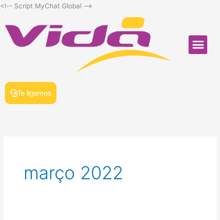
Ir
<!-- Script MyChat Global
-->
para
o
conteúdo
Me
SOFTWARE PARA LA
Te ligamos
março 2022