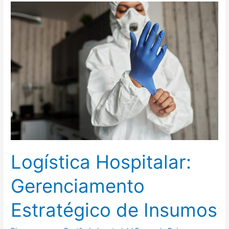
Logística
Hospitalar:
Gerenciamento
Estratégico
de
Insumos
Logística Hospitalar:
Gerenciamento
Estratégico de Insumos