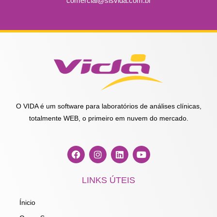
comercial@sisvida.com.br
O VIDA é um software para laboratórios de análises clínicas,
totalmente WEB, o primeiro em nuvem do mercado.
F
I
L
Y
a
n
i
o
c
s
n
u
e
t
k
t
LINKS ÚTEIS
b
a
e
u
o
g
d
b
o
r
i
e
Ínicio
k
a
n