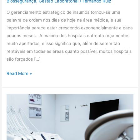
Biossegurança
,
Gestão Laboratorial
/
Fernando Ruiz
O gerenciamento estratégico de insumos tornou-se uma
palavra de ordem nos dias de hoje na área médica, e sua
importância parece estar crescendo exponencialmente a cada
poucos meses. A maioria dos hospitais enfrenta orçamentos
muito apertados, e isso significa que, além de serem tão
rentáveis ​​em todas as áreas quanto possível, muitos hospitais
são forçados […]
Read More »
Tecnologias
que
merecem
atenção
do
setor