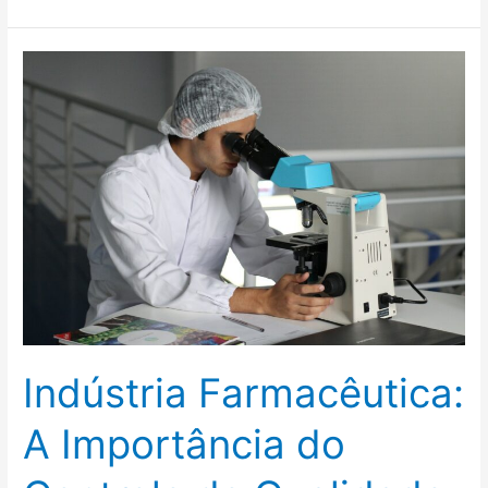
Indústria
Farmacêutica:
A
Importância
do
Controle
de
Qualidade
Indústria Farmacêutica:
A Importância do