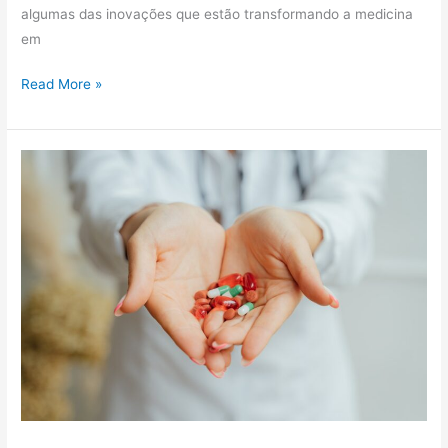
algumas das inovações que estão transformando a medicina
em
Read More »
Logística
de
Medicamentos:
O
Que
Fazer
Para
Ter
Um
Procedimento
Eficaz