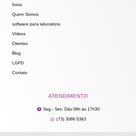
o
r
i
e
Ínicio
k
a
n
m
Quem Somos
software para laboratório
Vídeos
Clientes
Blog
LGPD
Contato
ATENDIMENTO
Seg - Sex: Dás 08h às 17h30
(73) 3086 5363