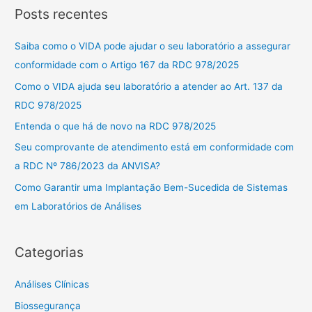
s
Posts recentes
q
u
Saiba como o VIDA pode ajudar o seu laboratório a assegurar
i
conformidade com o Artigo 167 da RDC 978/2025
s
Como o VIDA ajuda seu laboratório a atender ao Art. 137 da
a
RDC 978/2025
r
Entenda o que há de novo na RDC 978/2025
p
Seu comprovante de atendimento está em conformidade com
o
a RDC Nº 786/2023 da ANVISA?
r
Como Garantir uma Implantação Bem-Sucedida de Sistemas
:
em Laboratórios de Análises
Categorias
Análises Clínicas
Biossegurança