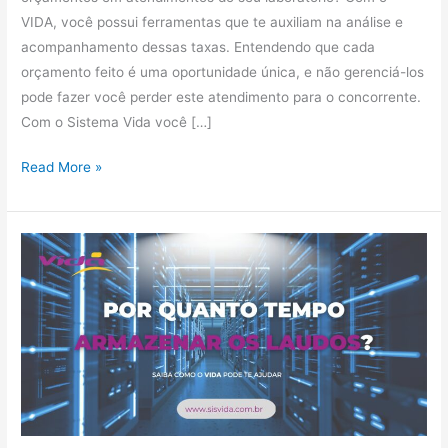
VIDA, você possui ferramentas que te auxiliam na análise e
acompanhamento dessas taxas. Entendendo que cada
orçamento feito é uma oportunidade única, e não gerenciá-los
pode fazer você perder este atendimento para o concorrente.
Com o Sistema Vida você […]
Read More »
Por
quanto
tempo
armazenar
os
Laudos?