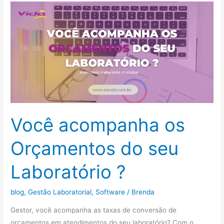
Você
acompanha
os
Orçamentos
do
seu
Laboratório
?
Você acompanha os
Orçamentos do seu
Laboratório ?
blog
,
Gestão Laboratorial
,
Software
/
Brenda
Gestor, você acompanha as taxas de conversão de
orçamentos em atendimentos do seu laboratório? Com o