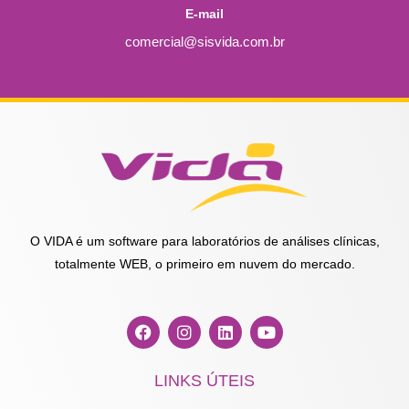
E-mail
comercial@sisvida.com.br
O VIDA é um software para laboratórios de análises clínicas,
totalmente WEB, o primeiro em nuvem do mercado.
F
I
L
Y
a
n
i
o
c
s
n
u
e
t
k
t
LINKS ÚTEIS
b
a
e
u
o
g
d
b