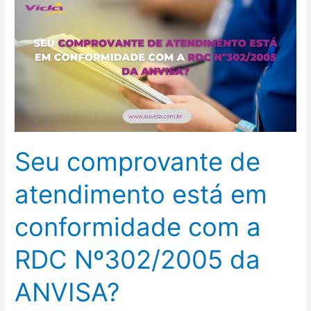
comprovante
de
atendimento
está
em
conformidade
com
a
Seu comprovante de
RDC
Nº302/2005
atendimento está em
da
ANVISA?
conformidade com a
RDC Nº302/2005 da
ANVISA?