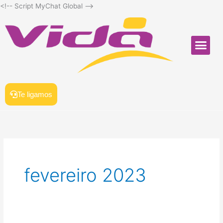
Ir
<!-- Script MyChat Global
-->
para
o
conteúdo
Me
SOFTWARE PARA LA
Te ligamos
fevereiro 2023