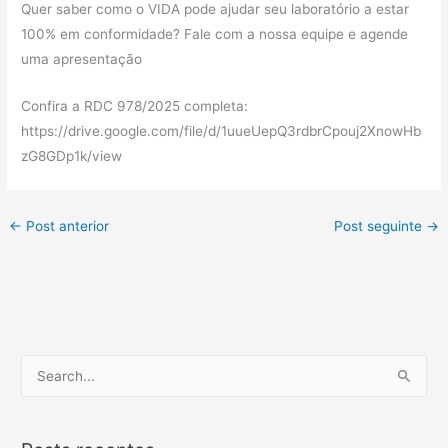
Quer saber como o VIDA pode ajudar seu laboratório a estar
100% em conformidade? Fale com a nossa equipe e agende
uma apresentação
Confira a RDC 978/2025 completa:
https://drive.google.com/file/d/1uueUepQ3rdbrCpouj2XnowHb
zG8GDp1k/view
←
Post anterior
Post seguinte
→
P
e
s