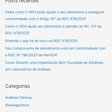
Posts recentes
q
u
Saiba como o VIDA pode ajudar o seu laboratório a assegurar
i
conformidade com o Artigo 167 da RDC 978/2025
s
Como o VIDA ajuda seu laboratório a atender ao Art. 137 da
a
RDC 978/2025
r
Entenda o que há de novo na RDC 978/2025
p
Seu comprovante de atendimento está em conformidade com
o
a RDC Nº 786/2023 da ANVISA?
r
Como Garantir uma Implantação Bem-Sucedida de Sistemas
:
em Laboratórios de Análises
Categorias
Análises Clínicas
Biossegurança