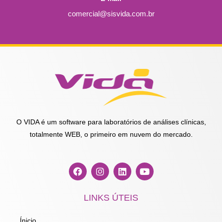
comercial@sisvida.com.br
O VIDA é um software para laboratórios de análises clínicas,
totalmente WEB, o primeiro em nuvem do mercado.
F
I
L
Y
a
n
i
o
c
s
n
u
e
t
k
t
LINKS ÚTEIS
b
a
e
u
o
g
d
b
o
r
i
e
Ínicio