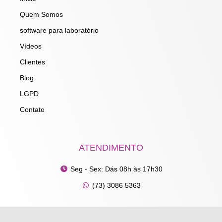
k
a
n
m
Quem Somos
software para laboratório
Vídeos
Clientes
Blog
LGPD
Contato
ATENDIMENTO
Seg - Sex: Dás 08h às 17h30
(73) 3086 5363