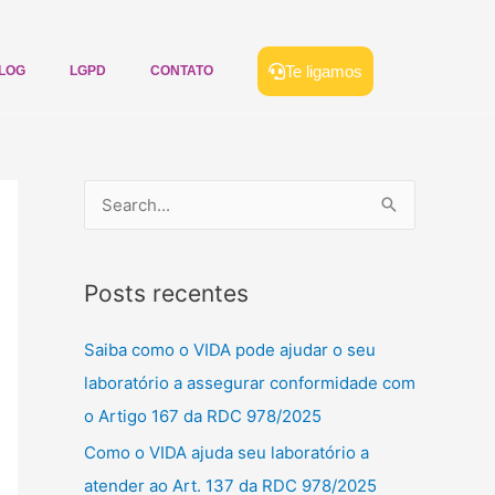
Te ligamos
LOG
LGPD
CONTATO
P
e
s
Posts recentes
q
u
Saiba como o VIDA pode ajudar o seu
i
laboratório a assegurar conformidade com
s
o Artigo 167 da RDC 978/2025
a
Como o VIDA ajuda seu laboratório a
r
atender ao Art. 137 da RDC 978/2025