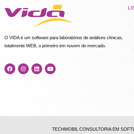
LI
O VIDA é um software para laboratórios de análises clínicas,
totalmente WEB, o primeiro em nuvem do mercado.
F
I
L
Y
a
n
i
o
c
s
n
u
e
t
k
t
b
a
e
u
o
g
d
b
o
r
i
e
k
a
n
m
TECHMOBIL CONSULTORIA EM SOFTWA