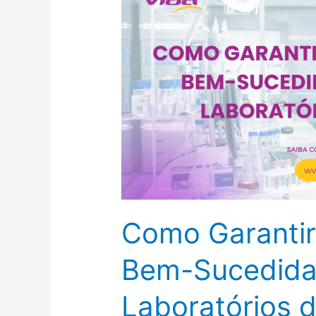
Garantir
uma
Implantação
Bem-
Sucedida
de
Sistemas
em
Laboratórios
de
Análises
Como Garantir
Bem-Sucedida
Laboratórios d