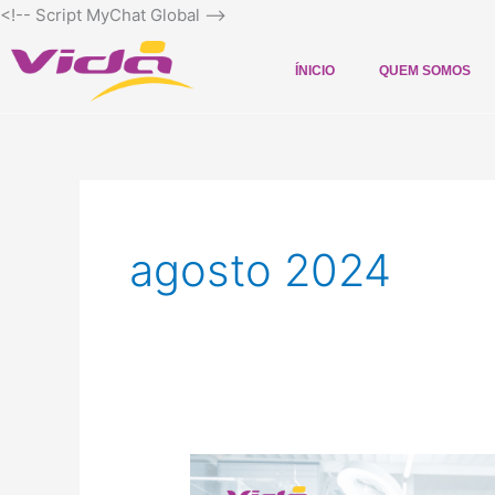
Ir
<!-- Script MyChat Global
-->
para
o
ÍNICIO
QUEM SOMOS
conteúdo
agosto 2024
Como