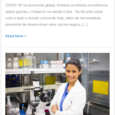
COVID-19 na economia global. Embora os efeitos econômicos
sejam graves, o impacto na saúde é pior. Se há uma coisa
com a qual o mundo concorda hoje, além da necessidade
premente de desenvolver uma vacina segura, […]
Read More »
Quais
as
principais
funções
de
um
profissional
de
laboratório?