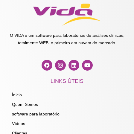
O VIDA é um software para laboratórios de análises clínicas,
totalmente WEB, o primeiro em nuvem do mercado.
F
I
L
Y
a
n
i
o
c
s
n
u
e
t
k
t
LINKS ÚTEIS
b
a
e
u
o
g
d
b
o
r
i
e
Ínicio
k
a
n
m
Quem Somos
software para laboratório
Vídeos
Clientes