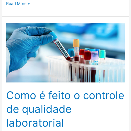
Read More »
Como
é
feito
o
controle
de
qualidade
laboratorial
Como é feito o controle
de qualidade
laboratorial