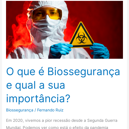
O
que
é
Biossegurança
e
qual
a
sua
importância?
O que é Biossegurança
e qual a sua
importância?
Biossegurança
/
Fernando Ruiz
Em 2020, vivemos a pior recessão desde a Segunda Guerra
Mundial. Podemos ver como está o efeito da pandemia