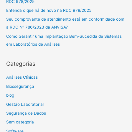
RDC 978/2025
r
Entenda o que há de novo na RDC 978/2025
p
Seu comprovante de atendimento está em conformidade com
o
a RDC Nº 786/2023 da ANVISA?
r
Como Garantir uma Implantação Bem-Sucedida de Sistemas
:
em Laboratórios de Análises
Categorias
Análises Clínicas
Biossegurança
blog
Gestão Laboratorial
Segurança de Dados
Sem categoria
Software