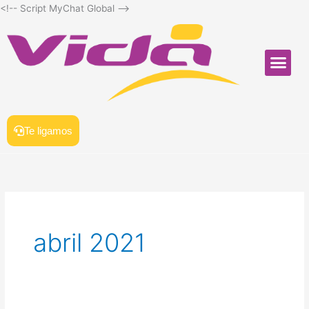
Ir
<!-- Script MyChat Global
-->
para
o
conteúdo
Me
SOFTWARE PARA LA
Te ligamos
abril 2021