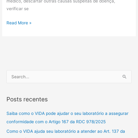
médico, descartar outras causas suspeitas de doença,
verificar se
Read More »
P
e
s
Posts recentes
q
u
Saiba como o VIDA pode ajudar o seu laboratório a assegurar
i
conformidade com o Artigo 167 da RDC 978/2025
s
Como o VIDA ajuda seu laboratório a atender ao Art. 137 da
a