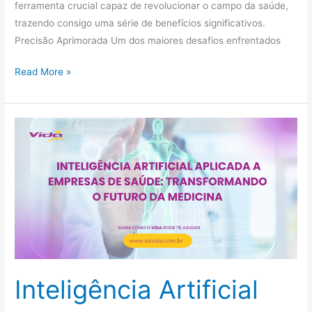
ferramenta crucial capaz de revolucionar o campo da saúde,
trazendo consigo uma série de benefícios significativos.
Precisão Aprimorada Um dos maiores desafios enfrentados
Read More »
Inteligência
Artificial
Aplicada
a
Empresas
de
Saúde:
Transformando
o
Inteligência Artificial
Futuro
da