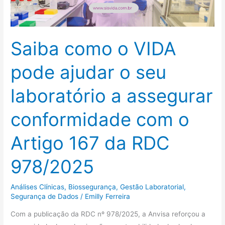
o
seu
laboratório
Saiba como o VIDA
a
assegurar
pode ajudar o seu
conformidade
com
laboratório a assegurar
o
Artigo
conformidade com o
167
da
Artigo 167 da RDC
RDC
978/2025
978/2025
Análises Clínicas
,
Biossegurança
,
Gestão Laboratorial
,
Segurança de Dados
/
Emilly Ferreira
Com a publicação da RDC nº 978/2025, a Anvisa reforçou a