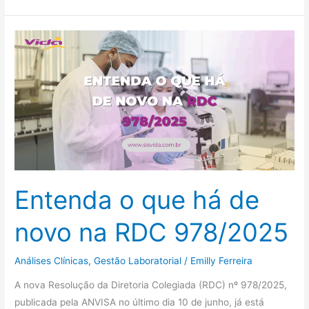
Entenda
o
que
há
de
novo
na
RDC
978/2025
Entenda o que há de
novo na RDC 978/2025
Análises Clínicas
,
Gestão Laboratorial
/
Emilly Ferreira
A nova Resolução da Diretoria Colegiada (RDC) nº 978/2025,
publicada pela ANVISA no último dia 10 de junho, já está