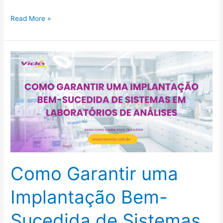
Read More »
Como
Garantir
uma
Implantação
Bem-
Sucedida
de
Sistemas
em
Como Garantir uma
Laboratórios
de
Implantação Bem-
Análises
Sucedida de Sistemas