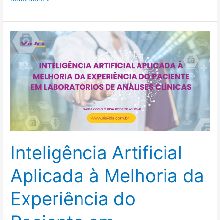
Inteligência
Artificial
Aplicada
à
Melhoria
da
Experiência
do
Paciente
Inteligência Artificial
em
Laboratórios
Aplicada à Melhoria da
de
Análises
Experiência do
Clínicas:
Oportunidades