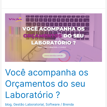
Você
acompanha
os
Orçamentos
do
seu
Laboratório
?
Você acompanha os
Orçamentos do seu
Laboratório ?
blog
,
Gestão Laboratorial
,
Software
/
Brenda