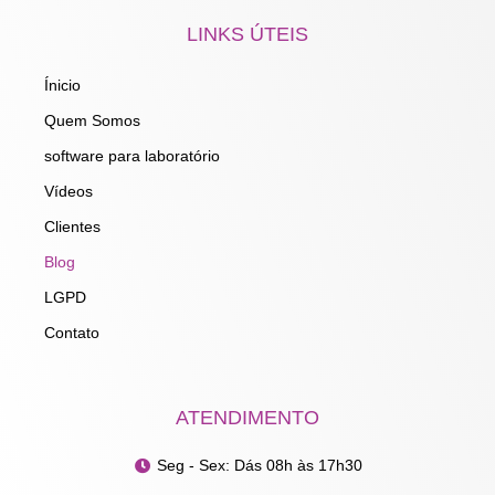
c
s
n
u
e
t
k
t
LINKS ÚTEIS
b
a
e
u
o
g
d
b
o
r
i
e
Ínicio
k
a
n
m
Quem Somos
software para laboratório
Vídeos
Clientes
Blog
LGPD
Contato
ATENDIMENTO
Seg - Sex: Dás 08h às 17h30