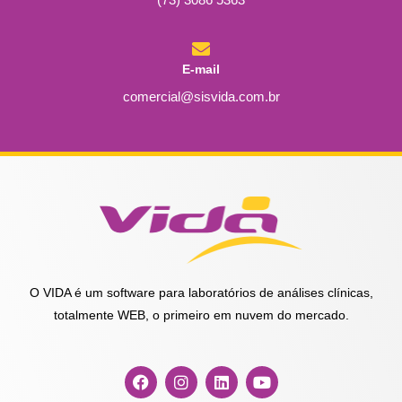
E-mail
comercial@sisvida.com.br
O VIDA é um software para laboratórios de análises clínicas,
totalmente WEB, o primeiro em nuvem do mercado.
F
I
L
Y
a
n
i
o