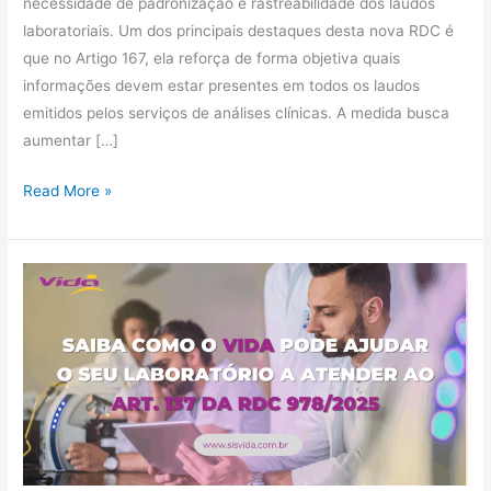
necessidade de padronização e rastreabilidade dos laudos
laboratoriais. Um dos principais destaques desta nova RDC é
que no Artigo 167, ela reforça de forma objetiva quais
informações devem estar presentes em todos os laudos
emitidos pelos serviços de análises clínicas. A medida busca
aumentar […]
Read More »
Como
o
VIDA
ajuda
seu
laboratório
a
atender