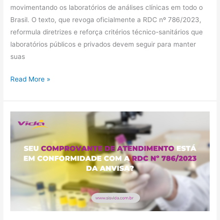
movimentando os laboratórios de análises clínicas em todo o
Brasil. O texto, que revoga oficialmente a RDC nº 786/2023,
reformula diretrizes e reforça critérios técnico-sanitários que
laboratórios públicos e privados devem seguir para manter
suas
Read More »
Seu
comprovante
de
atendimento
está
em
conformidade
com
a