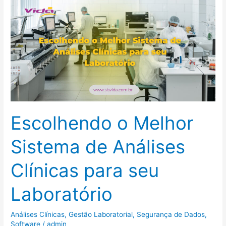
Escolhendo
o
Melhor
Sistema
de
Análises
Clínicas
para
seu
Escolhendo o Melhor
Laboratório
Sistema de Análises
Clínicas para seu
Laboratório
Análises Clínicas
,
Gestão Laboratorial
,
Segurança de Dados
,
Software
/
admin