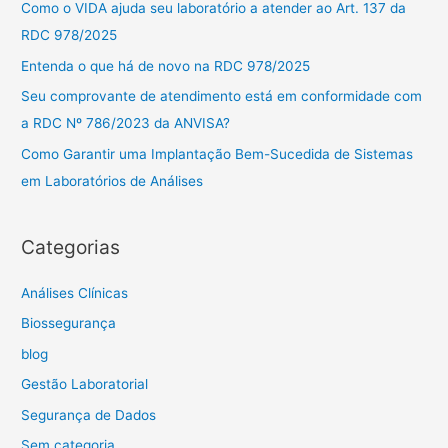
Como o VIDA ajuda seu laboratório a atender ao Art. 137 da
a
RDC 978/2025
r
Entenda o que há de novo na RDC 978/2025
p
Seu comprovante de atendimento está em conformidade com
o
a RDC Nº 786/2023 da ANVISA?
r
Como Garantir uma Implantação Bem-Sucedida de Sistemas
:
em Laboratórios de Análises
Categorias
Análises Clínicas
Biossegurança
blog
Gestão Laboratorial
Segurança de Dados
Sem categoria