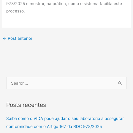
978/2025 e mostrar, na prática, como o sistema facilita este
processo.
←
Post anterior
P
e
s
Posts recentes
q
u
Saiba como o VIDA pode ajudar o seu laboratório a assegurar
i
conformidade com o Artigo 167 da RDC 978/2025
s