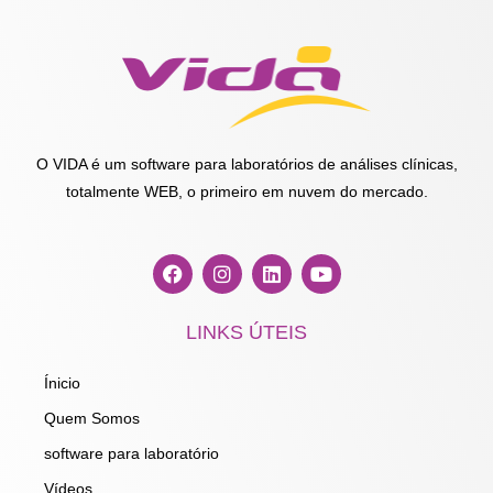
O VIDA é um software para laboratórios de análises clínicas,
totalmente WEB, o primeiro em nuvem do mercado.
F
I
L
Y
a
n
i
o
c
s
n
u
e
t
k
t
LINKS ÚTEIS
b
a
e
u
o
g
d
b
o
r
i
e
Ínicio
k
a
n
m
Quem Somos
software para laboratório
Vídeos