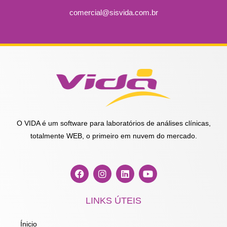
comercial@sisvida.com.br
O VIDA é um software para laboratórios de análises clínicas,
totalmente WEB, o primeiro em nuvem do mercado.
F
I
L
Y
a
n
i
o
c
s
n
u
e
t
k
t
LINKS ÚTEIS
b
a
e
u
o
g
d
b
o
r
i
e
Ínicio