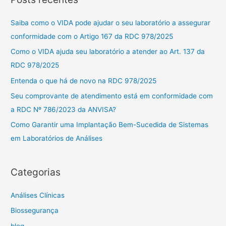
q
u
Saiba como o VIDA pode ajudar o seu laboratório a assegurar
i
conformidade com o Artigo 167 da RDC 978/2025
s
Como o VIDA ajuda seu laboratório a atender ao Art. 137 da
a
RDC 978/2025
r
Entenda o que há de novo na RDC 978/2025
p
Seu comprovante de atendimento está em conformidade com
o
a RDC Nº 786/2023 da ANVISA?
r
Como Garantir uma Implantação Bem-Sucedida de Sistemas
:
em Laboratórios de Análises
Categorias
Análises Clínicas
Biossegurança
blog