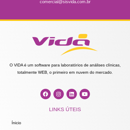
comercial@sisvida.com.br
O VIDA é um software para laboratórios de análises clínicas,
totalmente WEB, o primeiro em nuvem do mercado.
F
I
L
Y
a
n
i
o
c
s
n
u
e
t
k
t
LINKS ÚTEIS
b
a
e
u
o
g
d
b
o
r
i
e
Ínicio
k
a
n