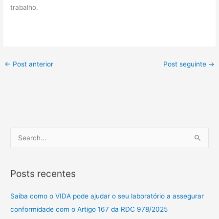
trabalho.
←
Post anterior
Post seguinte
→
P
e
s
Posts recentes
q
u
Saiba como o VIDA pode ajudar o seu laboratório a assegurar
i
conformidade com o Artigo 167 da RDC 978/2025
s