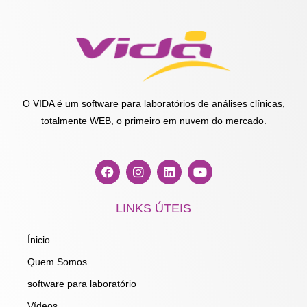
O VIDA é um software para laboratórios de análises clínicas,
totalmente WEB, o primeiro em nuvem do mercado.
F
I
L
Y
a
n
i
o
c
s
n
u
e
t
k
t
LINKS ÚTEIS
b
a
e
u
o
g
d
b
o
r
i
e
Ínicio
k
a
n
m
Quem Somos
software para laboratório
Vídeos