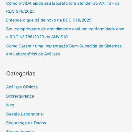
Como o VIDA ajuda seu laboratório a atender ao Art. 137 da
a
RDC 978/2025
r
Entenda o que há de novo na RDC 978/2025
p
Seu comprovante de atendimento está em conformidade com
o
a RDC Nº 786/2023 da ANVISA?
r
Como Garantir uma Implantação Bem-Sucedida de Sistemas
:
em Laboratórios de Análises
Categorias
Análises Clínicas
Biossegurança
blog
Gestão Laboratorial
Segurança de Dados
Sem categoria