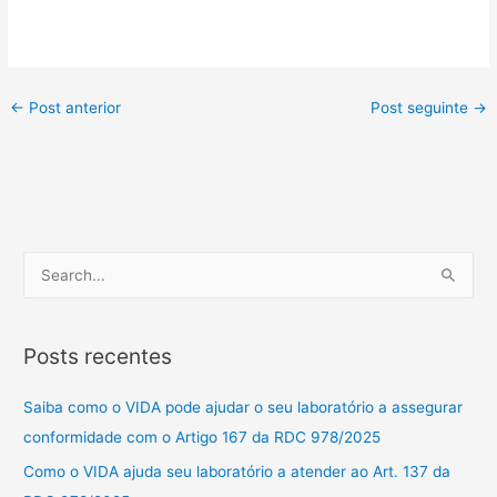
←
Post anterior
Post seguinte
→
P
e
s
Posts recentes
q
u
Saiba como o VIDA pode ajudar o seu laboratório a assegurar
i
conformidade com o Artigo 167 da RDC 978/2025
s
Como o VIDA ajuda seu laboratório a atender ao Art. 137 da
a