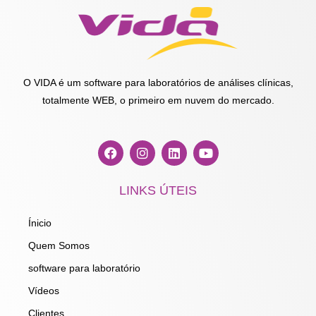
O VIDA é um software para laboratórios de análises clínicas,
totalmente WEB, o primeiro em nuvem do mercado.
F
I
L
Y
a
n
i
o
c
s
n
u
e
t
k
t
LINKS ÚTEIS
b
a
e
u
o
g
d
b
o
r
i
e
Ínicio
k
a
n
m
Quem Somos
software para laboratório
Vídeos
Clientes